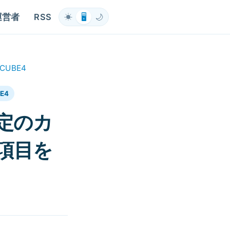
運営者
RSS
☀
🖥
🌙
CUBE4
E4
定のカ
項目を