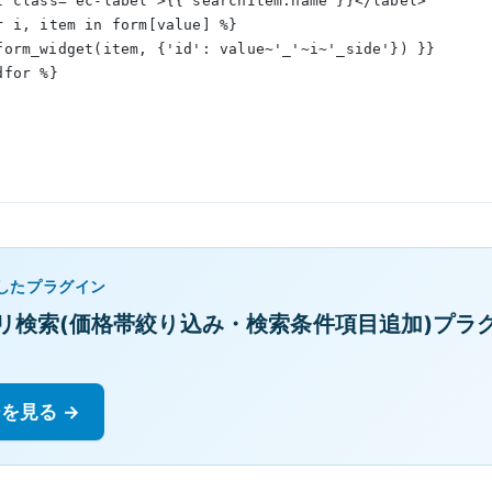
  <label class="ec-label">{{ searchItem.name }}</label>
  {% for i, item in form[value] %}
      {{ form_widget(item, {'id': value~'_'~i~'_side'}) }}
% endfor %}
したプラグイン
リ検索(価格帯絞り込み・検索条件項目追加)プラグイ
を見る →