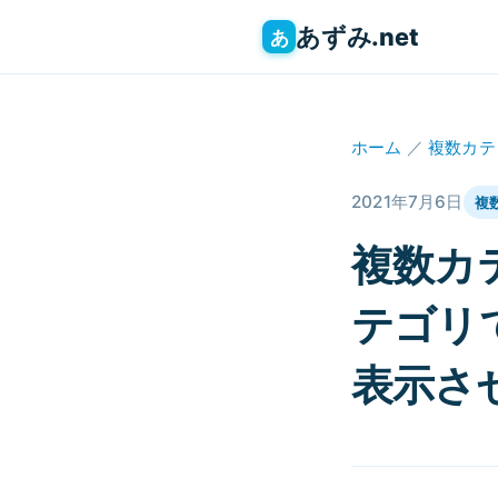
あずみ.net
あ
ホーム
／
複数カテ
2021年7月6日
複
複数カ
テゴリ
表示さ