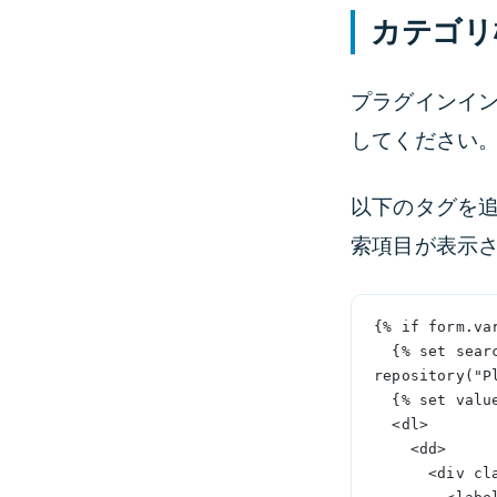
カテゴリ
プラグインイ
してください
以下のタグを追
索項目が表示
{% if form.va
  {% set searchItem = 
repository("P
  {% set val
  <dl>
    <dd>
      <di