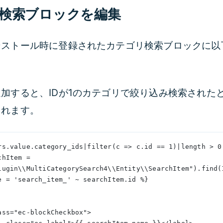
検索ブロックを編集
ンストール時に登録されたカテゴリ検索ブロックに以
。
加すると、IDが1のカテゴリで絞り込み検索されたと
されます。
rs.value.category_ids|filter(c => c.id == 1)|length > 0
lugin\\MultiCategorySearch4\\Entity\\SearchItem").find(
ue = 'search_item_' ~ searchItem.id %}
v class="ec-blockCheckbox">